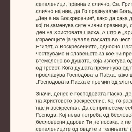
сепаленици, првина и слично. Св. Григ
слично на нив, да Го празнуваме Бога
„Ден е на Воскресение“, како да сака 
кој ги заменува сите нивни празници,
ден на Христовата Пасха. А што е „Хр
Израелците ја чувале пасхата во чест
Египет. А Воскресението, односно Пасх
чествуваме и славењето за кое ни пре
втемелено во душата, која излегува од
од гревот. Кога душата преминува од г
прославува Господовата Пасха, како ш
„Господовата Пасха е премин од злото
Значи, денес е Господовата Пасха, де
на Христовото воскресение, Кој го рас
нас и воскреснал. Да се принесеме се
Господа, Кој нема потреба од беслове
бесловесни дарови Ти не посака, и не
сепалениците од овците и телињата“ (П