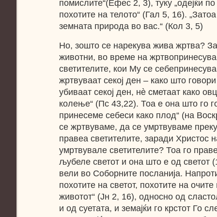
помислите“(Ефес 2, 3), туку „одејќи по
похотите на телото“ (Гал 5, 16). „Зато
земната природа во вас.“ (Кол 3, 5)
Но, зошто се нарекува жива жртва? З
животни, во време на жртвопринесува
светителите, кои Му се себепринесува
жртвуваат секој ден – како што говор
убиваат секој ден, нè сметаат како ов
колење“ (Пс 43,22). Тоа е она што го г
принесеме себеси како плод“ (на Воск
се жртвуваме, да се умртвуваме преку
правеа светителите, заради Христос н
умртвувале светителите? Тоа го праве
љубеле светот и она што е од светот (1
вели во Соборните посланија. Напроти
похотите на светот, похотите на очите
животот“ (Јн 2, 16), односно од слас
и од суетата, и земајќи го крстот Го с