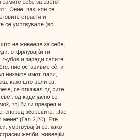
и самите себе за светот
т: „Оние, пак, кои се
еговите страсти и
те се умртвувале (во
 што не живееле за себе,
еди, отфрлувајќи ги
, љубов и заради своите
Ете, ние оставивме сè, и
ал никаков имот, пари,
жа, како што вели св.
рече, се откажал од сите
свет, од каде јасно се
оќ, тој би ги презрел и
с, според зборовите: „Јас
 мене“ (Гал 2,20). Ете
и, умртвувајќи се, како
страсни желби, живеејќи