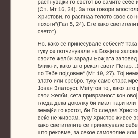
распнувајќи го светот во самите себе 
(Сп. Мт 16, 24). За тоа говори апостоло
Христови, го распнаа телото свое со н
похоти“(Гал 5, 24). Ете како светители
светот).
Но, како се принесувале себеси? Така
туку се потчинувале на Божјите запов
своите желби заради Божјата заповед
ближни, како што рекол свети Петар: „
по Тебе појдовме“ (Мт 19, 27). Тој нем
злато или сребро, туку само стара мре
Јован Златоуст. Меѓутоа тој, како што 
свои желби, сета приврзаност кон овој 
гледа дека доколку би имал пари или м
земајќи го крстот, би Го следел Христо
веќе не живеам, туку Христос живее во
како светителите се принесувале себес
што рековме, за секое самоволие или 