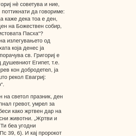
ориј нè советува и ние,
, поттикнати да говориме:
да каже дека тоа е ден,
 ден на Божествен собир,
истовата Пасха“?
 на излегувањето од
ата која денес ја
порачува св. Григориј е
 душевниот Египет, т.е.
рев кон добродетел, ја
то рекол Евагриј:
“.
н на светол празник, ден
пнал гревот, умрел за
беси како жртвен дар на
сни животни. „Жртви и
 Ти беа угодни
с 39, 6). И кај пророкот