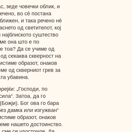
с, зеде човечки облик, и
ечено, во сè постана
 ближен, и така речено нѐ
снето од светителот, кој
и најблиското суштество
име она што е по
е тоа? Да се учиме од
е од секаква скверност на
очистиме образот, онаков
еме од скверниот грев за
та убавина.
рејќи: „Господи, по
сила“. Затоа, да го
(Божји). Бог ова го бара
без дамка или изгужван“
чистиме образот, онаков
аеме нашето достоинство.
 сме се удостоиле. Да