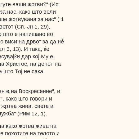
огуте ваши жртви?“ (Ис
за нас, како што вели
ше жртвувана за нас“ ( 1
етот (Сп. Јн 1, 29),
ко што е напишано во
о виси на дрво“ за да нè
л 3, 13). И така, ќе
сувајќи дар кој Му е
на Христос, на денот на
 што Тој не сака
ен е на Воскресение“, и
“, како што говори и
 жртва жива, света и
ужба“ (Рим 12, 1).
ла како жртва жива на
е похотите на телото и