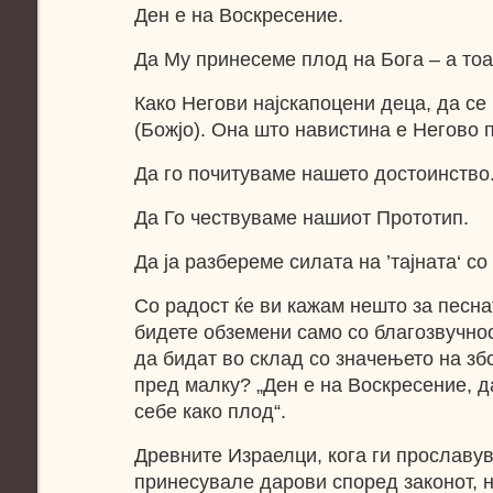
Ден е на Воскресение.
Да Му принесеме плод на Бога – а тоа
Како Негови најскапоцени деца, да се
(Божјо). Она што навистина е Негово 
Да го почитуваме нашето достоинство
Да Го чествуваме нашиот Прототип.
Да ја разбереме силата на ’тајната‘ со
Со радост ќе ви кажам нешто за песнат
бидете обземени само со благозвучнос
да бидат во склад со значењето на з
пред малку? „Ден е на Воскресение, 
себе како плод“.
Древните Израелци, кога ги прославу
принесувале дарови според законот, н