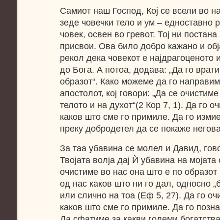
Самиот наш Господ, Кој се всели во на
зеде човечки тело и ум – едноставно р
човек, освен во гревот. Тој ни постана
присвои. Ова било добро кажано и обја
рекол дека човекот е најдрагоценото 
до Бога. А потоа, додава: „Да го врат
образот“. Како можеме да го направим
апостолот, кој говори: „Да се очистим
телото и на духот“(2 Кор 7, 1). Да го 
каков што сме го примиле. Да го изми
преку добродетел да се покаже негова
За таа убавина се молел и Давид, гово
Твојата волја дај Ѝ убавина на мојата 
очистиме во нас она што е по образот 
од нас каков што ни го дал, односно „
или слично на тоа (Еф 5, 27). Да го о
каков што сме го примиле. Да го позн
Да сфатиме за какви големи богатства