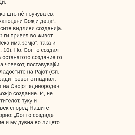
ди.
ко што нè поучува св.
скапоцени Божји деца“.
 сите видливи созданија.
р ги привел во живот,
Нека има земја“, така и
1, 10). Но, Бог го создал
а останатото создание го
а човекот, поставувајќи
ладостите на Рајот (Сп.
оради гревот отпаднал,
та на Својот единороден
ожјо создание. И, не
тителот, туку и
човек според Нашите
торно: „Бог го создаде
е и му дувна во лицето