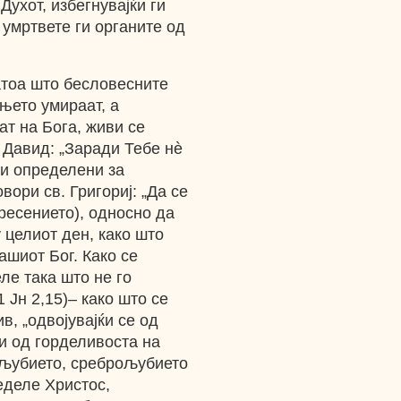
 Духот, избегнувајќи ги
а умртвете ги органите од
атоа што бесловесните
њето умираат, а
ат на Бога, живи се
и Давид: „Заради Тебе нè
ци определени за
овори св. Григориј: „Да се
ресението), односно да
 целиот ден, како што
ашиот Бог. Како се
ле така што не го
 Јн 2,15)– како што се
в, „одвојувајќи се од
 и од горделивоста на
тољубието, среброљубието
леделе Христос,