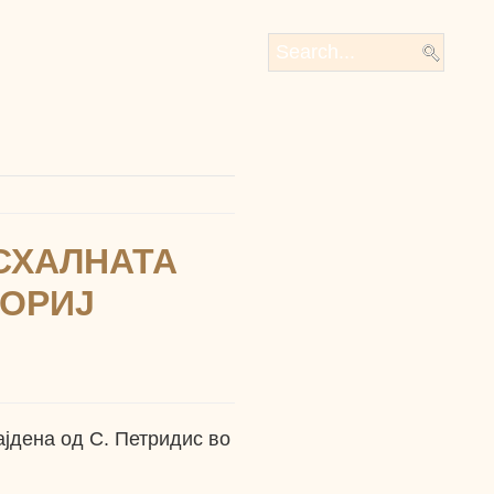
СХАЛНАТА
ГОРИЈ
ајдена од С. Петридис во