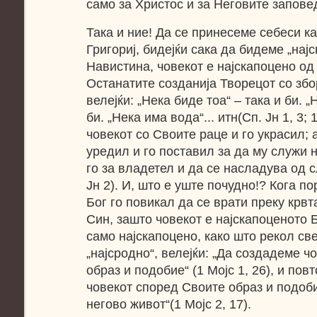
само за Христос и за Неговите запове
Така и ние! Да се принесеме себеси ка
Григориј, бидејќи сака да бидеме „нај
Навистина, човекот е најскапоцено од
Останатите созданија Творецот со збо
велејќи: „Нека биде тоа“ – така и би. „
би. „Нека има вода“... итн(Сп. Јн 1, 3; 
човекот со Своите раце и го украсил; 
уредил и го поставил за да му служи н
го за владетел и да се насладува од с
Јн 2). И, што е уште почудно!? Кога п
Бог го повикал да се врати преку крв
Син, зашто човекот е најскапоценото Б
само најскапоцено, како што рекол све
„најсродно“, велејќи: „Да создадеме 
образ и подобие“ (1 Мојс 1, 26), и пов
човекот според Своите образ и подоби
негово живот“(1 Мојс 2, 17).