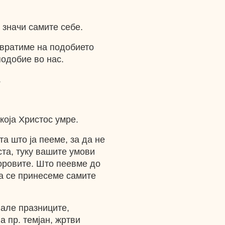
 значи самите себе.
 вратиме на подобието
подобие во нас.
.
 која Христос умре.
а што ја пееме, за да не
та, туку вашите умови
боровите. Што пеевме до
да се принесеме самите
вале празниците,
а пр. темјан, жртви