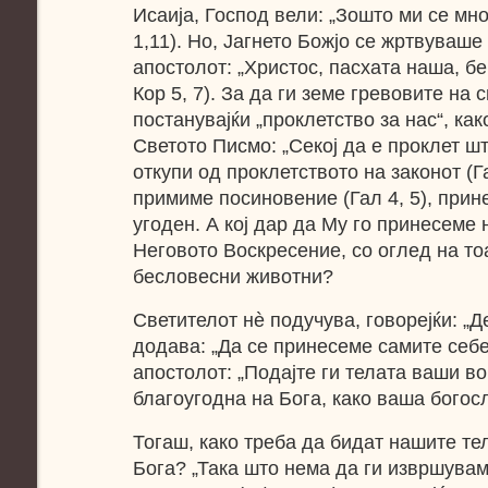
Исаија, Господ вели: „Зошто ми се мн
1,11). Но, Јагнето Божјо се жртвуваше 
апостолот: „Христос, пасхата наша, бе
Кор 5, 7). За да ги земе гревовите на св
постанувајќи „проклетство за нас“, ка
Светото Писмо: „Секој да е проклет шт
откупи од проклетството на законот (Га
примиме посиновение (Гал 4, 5), прине
угоден. А кој дар да Му го принесеме 
Неговото Воскресение, со оглед на тоа
бесловесни животни?
Светителот нè подучува, говорејќи: „Д
додава: „Да се принесеме самите себе
апостолот: „Подајте ги телата ваши во
благоугодна на Бога, како ваша богосл
Тогаш, како треба да бидат нашите те
Бога? „Така што нема да ги извршувам