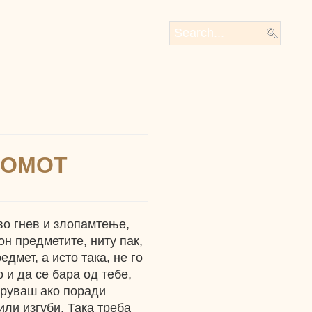
НОМОТ
о гнев и злопамтење,
н предметите, ниту пак,
дмет, а исто така, не го
 и да се бара од тебе,
ируваш ако поради
ли изгуби. Така треба