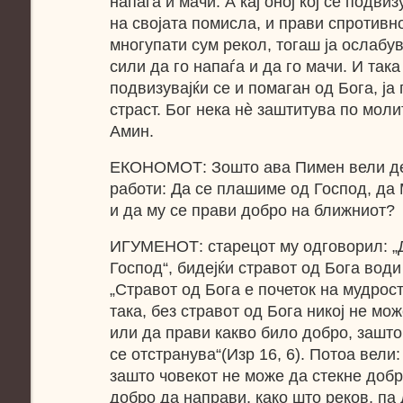
напаѓа и мачи. А кај оној кој се подви
на својата помисла, и прави спротивно
многупати сум рекол, тогаш ја ослабув
сили да го напаѓа и да го мачи. И така 
подвизувајќи се и помаган од Бога, ја
страст. Бог нека нè заштитува по моли
Амин.
ЕКОНОМОТ: Зошто ава Пимен вели дек
работи: Да се плашиме од Господ, да
и да му се прави добро на ближниот?
ИГУМЕНОТ: старецот му одговорил: „
Господ“, бидејќи стравот од Бога води
„Стравот од Бога е почеток на мудроста
така, без стравот од Бога никој не мо
или да прави какво било добро, зашто
се отстранува“(Изр 16, 6). Потоа вели:
зашто човекот не може да стекне добр
добро да направи, како што реков, па