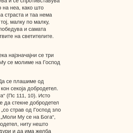
зува и се спротивставува
 на неа, како што
а страста и таа нема
тој, малку по малку,
 победува и самата
твите на светителите.
а најзначајни се три
 Му се молиме на Господ
Да се плашиме од
 кон секоја добродетел.
“ (Пс 111, 10). Исто
же да стекне добродетел
 „со страв од Господ зло
 „Моли Му се на Бога“,
одетел, ниту нешто
 дури и да има желба