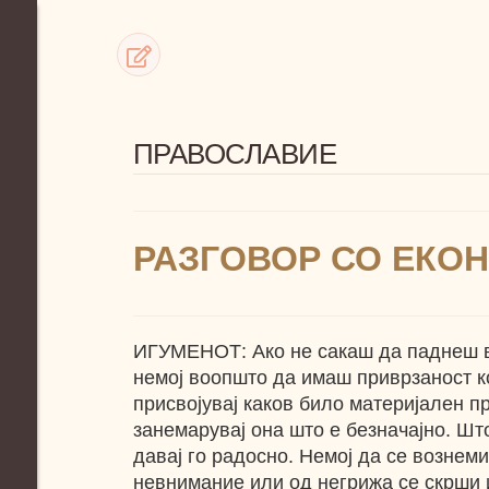
ПРАВОСЛАВИЕ
РАЗГОВОР СО ЕКО
ИГУМЕНОТ: Ако не сакаш да паднеш в
немој воопшто да имаш приврзаност ко
присвојувај каков било материјален пре
занемарувај она што е безначајно. Што
давај го радосно. Немој да се вознем
невнимание или од негрижа се скрши и