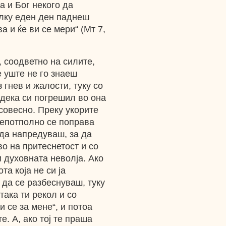
а и Бог некого да
колку еден ден паднеш
а и ќе ви се мери“ (Мт 7,
 соодветно на силите,
è уште не го знаеш
 гнев и жалости, туку со
дека си погрешил во она
 совесно. Преку укорите
 непотполно се поправа
 да напредуваш, за да
во на притеснетост и со
 духовната неволја. Ако
а која не си ја
а да се разбеснуваш, туку
така ти рекол и со
 се за мене“, и потоа
е. А, ако тој те праша