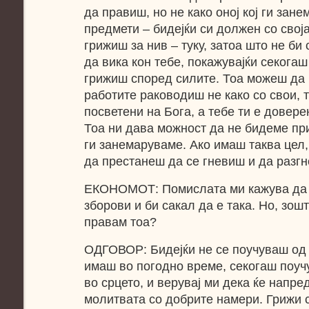
да правиш, но не како оној кој ги зан
предмети – бидејќи си должен со своја
грижиш за нив – туку, затоа што не би 
да вика кон тебе, покажувајќи секогаш
грижиш според силите. Тоа можеш да 
работите раководиш не како со свои, т
посветени на Бога, а тебе ти е довере
Тоа ни дава можност да не бидеме при
ги занемаруваме. Ако имаш таква цел
да престанеш да се гневиш и да разг
ЕКОНОМОТ: Помислата ми кажува да 
зборови и би сакал да е така. Но, зош
правам тоа?
ОДГОВОР: Бидејќи не се поучуваш од 
имаш во погодно време, секогаш поучу
во срцето, и верувај ми дека ќе напре
молитвата со добрите намери. Грижи 