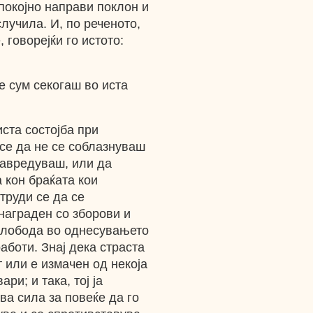
спокојно направи поклон и
случила. И, по реченото,
 говорејќи го истото:
 сум секогаш во иста
ста состојба при
 се да не се соблазнуваш
навредуваш, или да
 кон браќата кои
 труди се да се
награден со зборови и
 слобода во однесувањето
работи. Знај дека страста
т или е измачен од некоја
ри; и така, тој ја
ва сила за повеќе да го