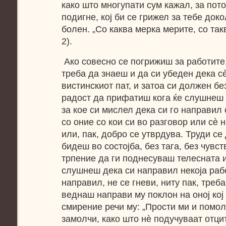
како што многупати сум кажал, за пото
подигне, кој би се грижел за тебе до
болен. „Со каква мерка мерите, со такв
2).
Ако совесно се погрижиш за работите,
треба да знаеш и да си убеден дека с
вистинскиот пат, и затоа си должен без
радост да прифатиш кога ќе слушнеш 
за кое си мислел дека си го направил
со оние со кои си во разговор или сè
или, пак, добро се утврдува. Труди се
бидеш во состојба, без тага, без чувст
трпение да ги поднесуваш телесната и
слушнеш дека си направил некоја работ
направил, не се гневи, ниту пак, треб
веднаш направи му поклон на оној кој 
смирение речи му: „Прости ми и помоли
замолчи, како што нè подучуваат отцит