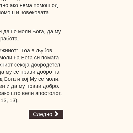
удно ако нема помош од
 помош и човековата
и да Го моли Бога, да му
 работа.
ижниот“. Тоа е љубов.
е моли на Бога си помага
жниот секоја добродетел
да му се прави добро на
д Бога и кој Му се моли,
ен и да му прави добро.
како што вели апостолот,
13, 13).
Следно