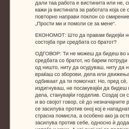
дали таа работа е вистинита или не, 
кажи ја вистината за работата која се 
повторно направи поклон со смирение,
„Прости ми и помоли се за мене“.
ЕКОНОМОТ: Што да правам бидејќи не
состојба при средбата со братот?
ОДГОВОР: Ти не можеш да бидеш во и
средбата со братот, но барем потруди
од ништо, ниту да осудуваш, ниту да 
враќаш со зборови, дела или движења
одбиваат да ти помогнат. Но, пред сè,
издигнуваш, не посакувајќи да бидеш 
дела, станувајќи горделив. Создај си
и во својот говор, сè до незначајните 
се засилува против оној кој е нападна
страсна помисла, а особено ако ја оства
засилува против себе, односно ѝ дода