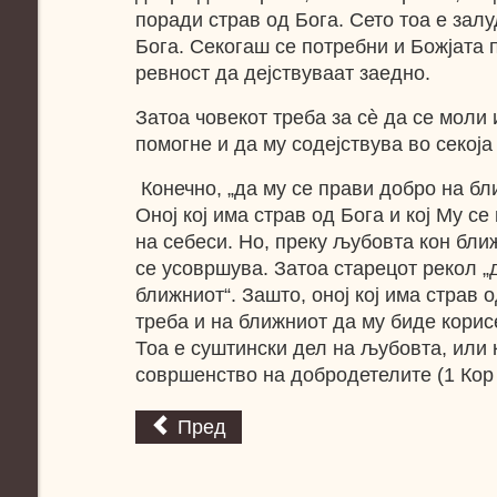
поради страв од Бога. Сето тоа е зал
Бога. Секогаш се потребни и Божјата
ревност да дејствуваат заедно.
Затоа човекот треба за сè да се моли 
помогне и да му содејствува во секоја
Конечно, „да му се прави добро на бл
Оној кој има страв од Бога и кој Му с
на себеси. Но, преку љубовта кон бли
се усовршува. Затоа старецот рекол „
ближниот“. Зашто, оној кој има страв о
треба и на ближниот да му биде корис
Тоа е суштински дел на љубовта, или 
совршенство на добродетелите (1 Кор 
Пред