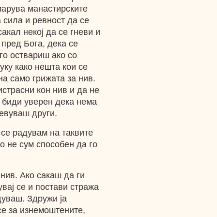
емарува манастирските
 сила и ревност да се
сакал некој да се гневи и
 пред Бога, дека се
го оствариш ако со
уку како нешта кои се
на само грижата за нив.
страсни кон нив и да не
, биди уверен дека нема
невуваш други.
се радувам на таквите
то не сум способен да го
нив. Ако сакаш да ги
вај се и постави стража
дуваш. Здружи ја
се за изнемоштените,