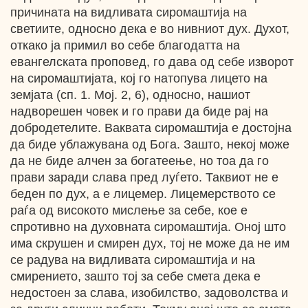
причината на видливата сиромаштија на
светиите, односно дека е во нивниот дух. Духот,
откако ја примил во себе благодатта на
евангелската проповед, го дава од себе изворот
на сиромаштијата, кој го натопува лицето на
земјата (сп. 1. Мој. 2, 6), односно, нашиот
надворешен човек и го прави да биде рај на
добродетелите. Ваквата сиромаштија е достојна
да биде ублажувана од Бога. Зашто, некој може
да не биде алчен за богатеење, но тоа да го
прави заради слава пред луѓето. Таквиот не е
беден по дух, а е лицемер. Лицемерството се
раѓа од високото мислење за себе, кое е
спротивно на духовната сиромаштија. Оној што
има скрушен и смирен дух, тој не може да не им
се радува на видливата сиромаштија и на
смирението, зашто тој за себе смета дека е
недостоен за слава, изобилство, задоволства и