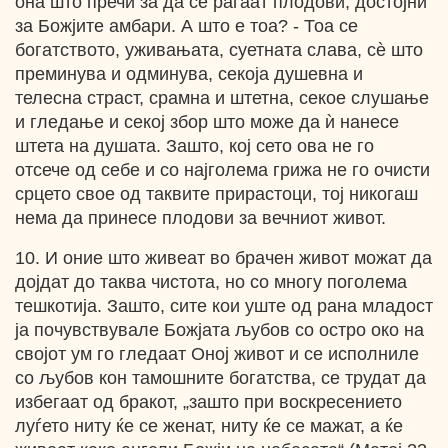
она што пречи за да се раѓаат плодови, достојни
за Божјите амбари. А што е тоа? - Тоа се
богатството, уживањата, суетната слава, сѐ што
преминува и одминува, секоја душевна и
телесна страст, срамна и штетна, секое слушање
и гледање и секој збор што може да ѝ нанесе
штета на душата. Зашто, кој сето ова не го
отсече од себе и со најголема грижа не го очисти
срцето свое од таквите прирастоци, тој никогаш
нема да принесе плодови за вечниот живот.
10. И оние што живеат во брачен живот можат да
дојдат до таква чистота, но со многу поголема
тешкотија. Зашто, сите кои уште од рана младост
ја почувствувале Божјата љубов со остро око на
својот ум го гледаат Оној живот и се исполниле
со љубов кон тамошните богатства, се трудат да
избегаат од бракот, „зашто при воскресението
луѓето ниту ќе се женат, ниту ќе се мажат, а ќе