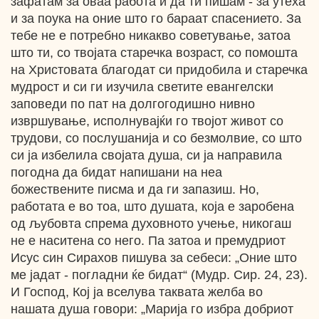
зафатам за оваа работа и да ти пишам - за утеха
и за поука на оние што го бараат спасението. За
тебе не е потребно никакво советување, затоа
што ти, со твојата старечка возраст, со помошта
на Христовата благодат си придобила и старечка
мудрост и си ги изучила светите евангелски
заповеди по пат на долгогодишно нивно
извршување, исполнувајќи го твојот живот со
трудови, со послушанија и со безмолвие, со што
си ја избелила својата душа, си ја направила
погодна да бидат напишани на неа
божествените писма и да ги запазиш. Но,
работата е во тоа, што душата, која е заробена
од љубовта спрема духовното учење, никогаш
не е наситена со него. Па затоа и премудриот
Исус син Сирахов пишува за себеси: „Оние што
ме јадат - погладни ќе бидат“ (Мудр. Сир. 24, 23).
И Господ, Кој ја вселува таквата желба во
нашата душа говори: „Марија го избра добриот