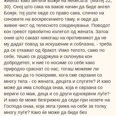
живеат како ангели Божји на небесата“ (Матеј 22,
30). Оној што сака на ваков начин да биде ангел
Божји, тој уште овде со право сака, слично на
синовите на воскресението таму, и овде да
живее чист од телесното соединување. Поводот
кон гревот првобитно излегол од жената. Затоа
оние што сакаат никогаш на противникот да не
му дадат повод за искушение и соблазна, - треба
да се откажат од бракот. Иако телото, само по
себе, тешко се додржува и склонува кон
добродетел, и ние го носиме со себе како
природно сраснат со нас, тогаш можеме ли
некогаш да го покориме, кога сме сврзани со
многу тела - со жената, децата и слугите? И како
може да има слобода онаа, која е сврзана со
вериги со маж, деца и со други еднокрвни луѓе?
И како ќе може безгрижно да седи при нозете на
Господа онаа, која зела грижа на себе за толку
многу луѓе? Како ќе може да биде без