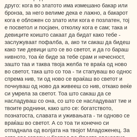
друго: кога во златото има измешано бакар или
бронза, за него велиме дека е лажно, а бакарот
кога е обложен со злато или кога е позлатен, тој
е посветол и посјаен, отколку кога е сам; така и
девиците коишто сакаат да бидат како тебе -
заслужуваат пофалба, а, ако ти сакаш да бидеш
како тие девици што се во светот, и да го бараш
нивното, тоа ќе биде за тебе срам и нечесност,
зашто таа и таква твоја желба те враќа од ново
во светот, така што со тоа - ти стапуваш во однос
спрема нив, ти од ново се враќаш во светот и
почнуваш од ново да живееш со нив, откако веќе
си умрела за светот. Тоа што сакаш да се
насладуваш со она, со што се насладуваат тие и
твоите роднини, како што се: богатството,
познатоста, славата и уживањата - ти одново се
враќаш во светот. А со тоа ти конечно си
отпаднала од волјата на твојот Младоженец. За