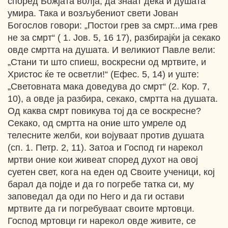
според Божјата волја, да знаат дека и душата
умира. Така и возљубениот свети Јован
Богослов говори: „Постои грев за смрт...има грев
не за смрт“ ( 1. Јов. 5, 16 17), разбирајќи ја секако
овде смртта на душата. И великиот Павле вели:
„Стани ти што спиеш, воскресни од мртвите, и
Христос ќе те осветли!“ (Ефес. 5, 14) и уште:
„Световната мака доведува до смрт“ (2. Кор. 7,
10), а овде ја разбира, секако, смртта на душата.
Од каква смрт повикува тој да се воскресне?
Секако, од смртта на оние што умреле од
телесните желби, кои војуваат против душата
(сп. 1. Петр. 2, 11). Затоа и Господ ги нарекол
мртви оние кои живеат според духот на овој
суетен свет, кога на еден од Своите ученици, кој
барал да појде и да го погребе татка си, му
заповедал да оди по Него и да ги остави
мртвите да ги погребуваат своите мртовци.
Господ мртовци ги нарекол овде живите, се