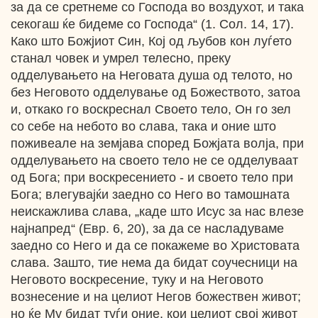
за да се сретнеме со Господа во воздухот, и така
секогаш ќе бидеме со Господа“ (1. Сол. 14, 17).
Како што Божјиот Син, Кој од љубов кон луѓето
станал човек и умрел телесно, преку
одделувањето на Неговата душа од телото, но
без Неговото одделување од Божеството, затоа
и, откако го воскреснал Своето тело, Он го зел
со себе на небото во слава, така и оние што
поживеале на земјава според Божјата волја, при
одделувањето на своето тело не се одделуваат
од Бога; при воскресението - и своето тело при
Бога; влегувајќи заедно со Него во тамошната
неискажлива слава, „каде што Исус за нас влезе
најнапред“ (Евр. 6, 20), за да се насладуваме
заедно со Него и да се покажеме во Христовата
слава. Зашто, тие нема да бидат соучесници на
Неговото воскресение, туку и на Неговото
вознесение и на целиот Негов божествен живот;
но ќе Му бидат туѓи оние, кои целиот свој живот