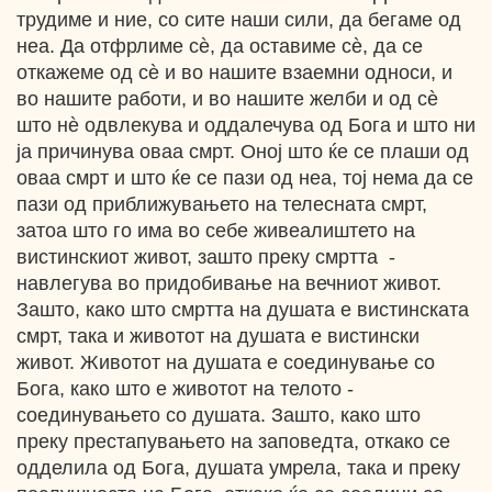
трудиме и ние, со сите наши сили, да бегаме од
неа. Да отфрлиме сѐ, да оставиме сѐ, да се
откажеме од сѐ и во нашите взаемни односи, и
во нашите работи, и во нашите желби и од сѐ
што нѐ одвлекува и оддалечува од Бога и што ни
ја причинува оваа смрт. Оној што ќе се плаши од
оваа смрт и што ќе се пази од неа, тој нема да се
пази од приближувањето на телесната смрт,
затоа што го има во себе живеалиштето на
вистинскиот живот, зашто преку смртта -
навлегува во придобивање на вечниот живот.
Зашто, како што смртта на душата е вистинската
смрт, така и животот на душата е вистински
живот. Животот на душата е соединување со
Бога, како што е животот на телото -
соединувањето со душата. Зашто, како што
преку престапувањето на заповедта, откако се
одделила од Бога, душата умрела, така и преку