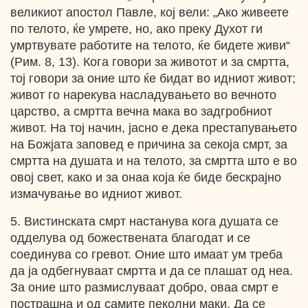
великиот апостол Павле, кој вели: „Ако живеете
по телото, ќе умрете, но, ако преку Духот ги
умртвувате работите на телото, ќе бидете живи“
(Рим. 8, 13). Кога говори за животот и за смртта,
тој говори за оние што ќе бидат во идниот живот;
живот го нарекува насладувањето во вечното
царство, а смртта вечна мака во задгробниот
живот. На тој начин, јасно е дека престапувањето
на Божјата заповед е причина за секоја смрт, за
смртта на душата и на телото, за смртта што е во
овој свет, како и за онаа која ќе биде бескрајно
измачување во идниот живот.
5. Вистинската смрт настанува кога душата се
одделува од божествената благодат и се
соединува со гревот. Оние што имаат ум треба
да ја одбегнуваат смртта и да се плашат од неа.
За оние што размислуваат добро, оваа смрт е
пострашна и од самите пеколни маки. Да се