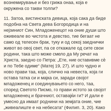
вознемирување и без грижа онаа, која е
окружена со такви толпи?
11. Затоа, вистинската девица, која сака да биде
подобна на Света дева Богородица и на
нејзиниот Син, Младоженецот на оние души што
оживеале во чистота и девство, тие бегаат не
само од телесен брак, туку и од секој заеднички
живот во овој свет, па се откажале од сите свои
родини, така што може смело да Му речат на
Христа, заедно со Петра: „Ете, ние оставивме сѐ
и по Тебе одиме“ (Матеј 19, 27). И што чудно и
ново прави таа, која, слично на невеста, која ги
остава татка си и мајка си, заради својот
младоженец и соединувањето со него, таа,
според Светото Писмо, го прави истото за својот
младоженец и брачниот, оставајќи ги? И дали е
умесно да имаат роднини на земјата оние, чие
„живеалиште е на небесата“ (Филип. 3, 20). Како