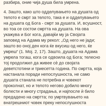
разбира, оние чија душа била умрена.
4. Зашто, како што одделувањето на душата од
телото е смрт за телото, така е и одделувањето
на душата од Бога - смрт за душата. И, всушност,
во тоа се состои смртта на душата. На ова
укажува и Бог кога, давајќи му ја Својата
заповед на Адама му рекол: „Од него не јади;
зашто во оној ден кога ќе вкусиш од него, ќе
умреш“ (1. Мој. 2, 17). Зашто, душата на Адама
умрела тогаш, кога се одвоила од Бога; телесно
тој продолжил да живее сѐ до својата
деветстотини и триесетта година. По смртта, која
настанала поради непослушноста, не само
душата станала не потребна и човекот
проколнат, но и телото негово добило многу
болести и многу страдања, и најпосле ѝ било
предадено на смртта; по умртвувањето на
внатрешниот човек преку непослушноста