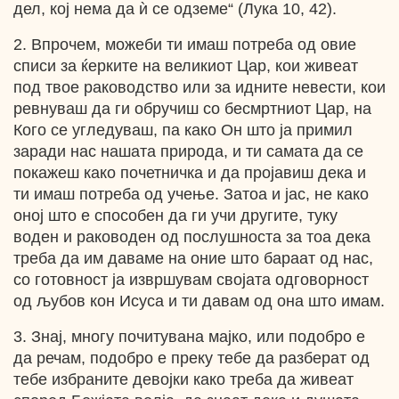
дел, кој нема да ѝ се одземе“ (Лука 10, 42).
2. Впрочем, можеби ти имаш потреба од овие
списи за ќерките на великиот Цар, кои живеат
под твое раководство или за идните невести, кои
ревнуваш да ги обручиш со бесмртниот Цар, на
Кого се угледуваш, па како Он што ја примил
заради нас нашата природа, и ти самата да се
покажеш како почетничка и да пројавиш дека и
ти имаш потреба од учење. Затоа и јас, не како
оној што е способен да ги учи другите, туку
воден и раководен од послушноста за тоа дека
треба да им даваме на оние што бараат од нас,
со готовност ја извршувам својата одговорност
од љубов кон Исуса и ти давам од она што имам.
3. Знај, многу почитувана мајко, или подобро е
да речам, подобро е преку тебе да разберат од
тебе избраните девојки како треба да живеат