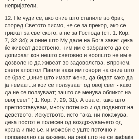
непријатели.
12. Не чуди се, ако оние што стапиле во брак,
според Светото писмо, не се за прекор, ако се
грижат за светското, а не за Господа (сп. 1. Кор.
7, 32-34); а оние што Му дале на Бога завет дека
ќе живеат девствено, ним им е забрането да се
допираат кон нешто световно и воопшто не им е
дозволено да живеат во задоволства. Впрочем,
свети апостол Павле вака им говори на оние што
се брак: „Оние што имаат жена, да бидат како да
ја немаат...и кои се ползуваат од овој свет - како
да не се ползуваат; зашто се менува обликот на
овој свет“ ( 1. Кор. 7, 29, 31). А ова е, како што
претпоставувам, многу потешко и од подвигот на
девството. Искуството, исто така, ни покажува,
дека постот е полесен од воздржувањето од
храна и пиење, и можеби е уште поточно и
поправедно да кажеме, на оној што не се зафаќа