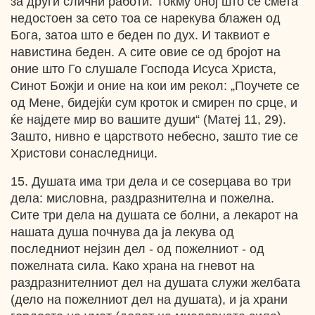
за други слични работи. Токму оној што се смета
недостоен за сето тоа се нарекува блажен од
Бога, затоа што е беден по дух. И таквиот е
навистина беден. А сите овие се од бројот на
оние што Го слушале Господа Исуса Христа,
Синот Божји и оние на кои им рекол: „Поучете се
од Мене, бидејќи сум кроток и смирен по срце, и
ќе најдете мир во вашите души“ (Матеј 11, 29).
Зашто, нивно е царството небесно, зашто тие се
Христови сонаследници.
15. Душата има три дела и се соѕерцава во три
дела: мисловна, раздразнителна и пожелна.
Сите три дела на душата се болни, а лекарот на
нашата душа почнува да ја лекува од
последниот нејзин дел - од пожелниот - од
пожелната сила. Како храна на гневот на
раздразнителниот дел на душата служи желбата
(дело на пожелниот дел на душата), и ја храни