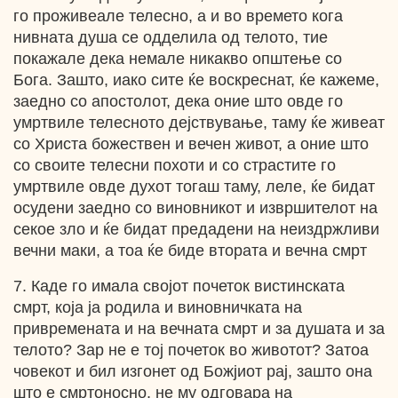
го проживеале телесно, а и во времето кога
нивната душа се одделила од телото, тие
покажале дека немале никакво општење со
Бога. Зашто, иако сите ќе воскреснат, ќе кажеме,
заедно со апостолот, дека оние што овде го
умртвиле телесното дејствување, таму ќе живеат
со Христа божествен и вечен живот, а оние што
со своите телесни похоти и со страстите го
умртвиле овде духот тогаш таму, леле, ќе бидат
осудени заедно со виновникот и извршителот на
секое зло и ќе бидат предадени на неиздржливи
вечни маки, а тоа ќе биде втората и вечна смрт
7. Каде го имала својот почеток вистинската
смрт, која ја родила и виновничката на
привремената и на вечната смрт и за душата и за
телото? Зар не е тој почеток во животот? Затоа
човекот и бил изгонет од Божјиот рај, зашто она
што е смртоносно, не му одговара на