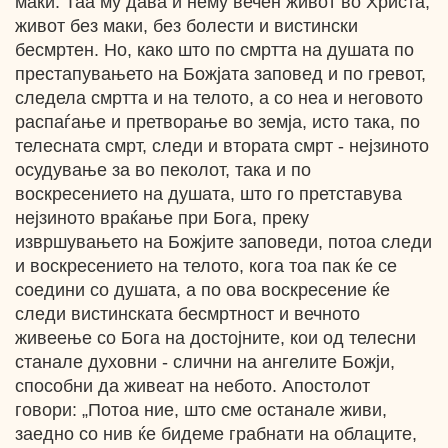
маки. Таа му дава и нему вечен живот во Христа,
живот без маки, без болести и вистински
бесмртен. Но, како што по смртта на душата по
престапувањето на Божјата заповед и по гревот,
следела смртта и на телото, а со неа и неговото
распаѓање и претворање во земја, исто така, по
телесната смрт, следи и втората смрт - нејзиното
осудување за во пеколот, така и по
воскресението на душата, што го претставува
нејзиното враќање при Бога, преку
извршувањето на Божјите заповеди, потоа следи
и воскресението на телото, кога тоа пак ќе се
соедини со душата, а по ова воскресение ќе
следи вистинската бесмртност и вечното
живеење со Бога на достојните, кои од телесни
станале духовни - слични на ангелите Божји,
способни да живеат на небото. Апостолот
говори: „Потоа ние, што сме останале живи,
заедно со нив ќе бидеме грабнати на облаците,