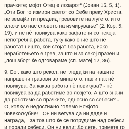
прачките; мојот Отец е лозарот“ (Јован 15, 5, 1).
„Оти Бог го измири светот со Себе преку Христа,
не земајќи ги предвид гревовите на луѓето, и го
вложи во нас словото на измирување“ (2. Кор. 5,
19), и не нѐ повикува како зафатени со некоја
непотребна работа, туку како оние што не
работат ништо, кои стојат без работа, иако
неработењето е грев, зашто и за секој празен и
„лош збор“ ќе одговараме (сп. Матеј 12, 36).
9. Бог, како што рекол, не гледајќи на нашите
направени гравови во минатото, пак и пак нѐ
повикува. За каква работа нѐ повикува? - нѐ
повикува за да работиме во лозјето. А што значи
да работиме со прачките, односно со себеси? -
О, колку е недостижно големо Божјото
човекољубие! - Он ни ветува да ни даде и
награда, - за тоа што ќе се потрудиме над себеси
и поради себеси. Он ни вели: Дојдете, примете го