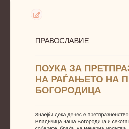
ПРАВОСЛАВИЕ
ПОУКА ЗА ПРЕТПР
НА РАЃАЊЕТО НА 
БОГОРОДИЦА
Знаејќи дека денес е претпразненство
Владичица наша Богородица и секогаш
соберете, браќа, на Вечерна молитва, 