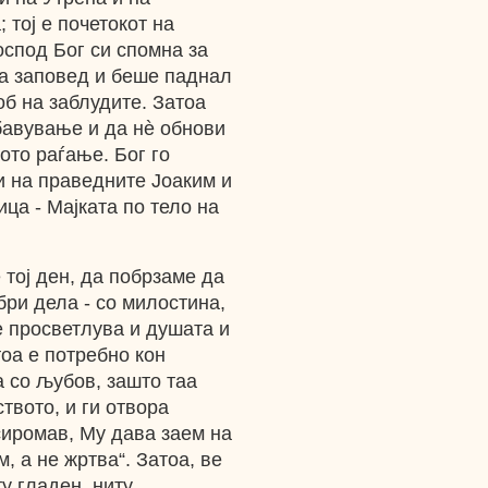
; тој е почетокот на
оспод Бог си спомна за
та заповед и беше паднал
об на заблудите. Затоа
бавување и да нѐ обнови
ото раѓање. Бог го
и на праведните Јоаким и
ца - Мајката по тело на
е тој ден, да побрзаме да
ри дела - со милостина,
е просветлува и душата и
тоа е потребно кон
 со љубов, зашто таа
твото, и ги отвора
сиромав, Му дава заем на
, а не жртва“. Затоа, ве
у гладен, ниту