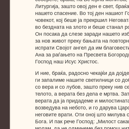
Литургија, зашто овој ден е свет, браќа
нашето спасение. Во тој ден нашиот Г
човекот, кој беше ја прекршил Негова
во бездната на злото и беше станал р
Он посака да слезе заради нашето из
за нов живот преку бањата на повторн
испрати Својот ангел да им благовест
Ана за раѓањето на Пресвета Богороди
Господ наш Исус Христос.
И ние, браќа, радосно чекајќи да дојд
ги запалиме нашите светилници со доб
со вера и со лубов, зашто преку нив с
телото, а верата без дела е мртва. За
верата да ја придадеме и милостината
возведува на небото, и го дарува Царс
неговите врати. Оти оној што милува 
Бога. И пак рече Господ: „Милост сакам
молам, да не одминеме без помош нит