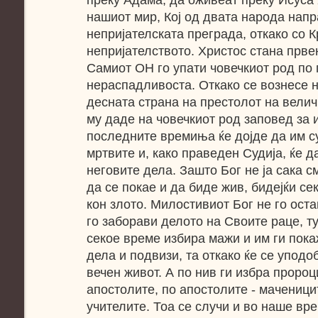
преку Адама, да оживеат преку Исуса
нашиот мир, Кој од двата народа напр
непријателската преграда, откако со К
непријателството. Христос стана прве
Самиот ОН го упати човечкиот род по 
нераспадливоста. Откако се вознесе н
десната страна на престолот на велич
му даде на човечкиот род заповед за 
последните времиња ќе дојде да им с
мртвите и, како праведен Судија, ќе 
неговите дела. Зашто Бог не ја сака с
да се покае и да биде жив, бидејќи сек
кон злото. Милостивиот Бог не го оста
го заборави делото на Своите раце, ту
секое време избира мажи и им ги пока
дела и подвизи, та откако ќе се уподо
вечен живот. А по нив ги избра пророц
апостолите, по апостолите - маченици
учителите. Тоа се случи и во наше вр