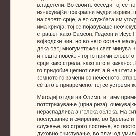
владетели. Во своите беседи тој се п
изнесувајќи прекрасни мудри изреки, 
на своето срце, а во службата им угод
има крилја, тој се појавуваше неочеку
страшен како Самсон, Гедеон и Исус Н
војводски чин, но во него остана малк
дека овој многуметежен свет минува н
и нешто повеќе - тој го прими словото
срце како стрела, како што е кажано: „
го придобие целиот свет, а ѝ наштети 
земното го замени со небесното, отфр
сѐ што е привремено, тој се устреми к
Методиј отиде на Олимп, и таму прим
потстрижување (црна риза), очекувајќи
нераспадлива ангелска облека. На си
послушание и смирение, во бдеење и 
служење, во строго постење, во постој
духовно очистување, во плач од умил