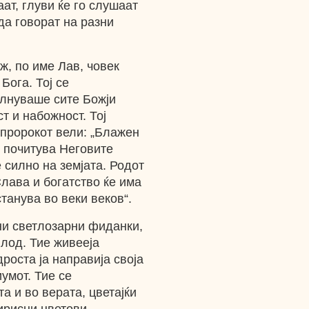
ат, глуви ќе го слушаат
да говорат на разни
ж, по име Лав, човек
Бога. Тој се
олнуваше сите Божји
т и набожност. Тој
 пророкот вели: „Блажен
ги почитува Неговите
 силно на земјата. Родот
лава и богатство ќе има
танува во веки веков“.
ни светлозарни фиданки,
плод. Тие живееја
оста ја направија своја
иумот. Тие се
а и во верата, цветајќи