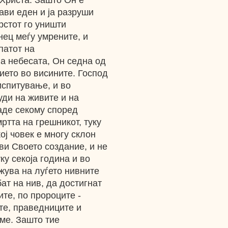
 Христа. Зашто Он е
ави еден и ја разруши
рстот го уништи
нец меѓу умрените, и
патот на
а небесата, Он седна од
ието во висините. Господ
испитување, и во
уди на живите и на
даде секому според
мртта на грешникот, туку
ој човек е многу склон
ви Своето создание, и не
ку секоја година и во
жува на луѓето нивните
бат на нив, да достигнат
ите, по пророците -
те, праведниците и
еме. Зашто тие