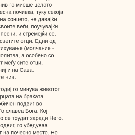
 нив го миеше целото
есна почивка, туку секоја
на сонцето, не давајќи
своите веѓи, поучувајќи
песни, и стремејќи се,
 светите отци. Едни од
 тихување (молчание -
молитва, а особено со
т меѓу сите отци,
иј и на Сава,
те нив.
тодиј го минува животот
срцата на браќата
еобичен подвиг во
Го славеа Бога, Кој
о се трудат заради Него.
одвиг, го убедуваа
т на почесно место. Но