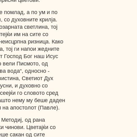
ирисни цветови.
 помлад, а по ум и по
, со духовните крилја.
озарната светлина, тој
тејќи им на сите со
неисцрпна ризница. Како
а, тој ги напои жедните
от Господ Бог наш Исус
о вели Писмото, од
ва вода“, односно -
вистина, Светиот Дух
 усни, и духовно со
сеејќи го словото сред
зашто нему му беше даден
и на апостолот (Павле).
 Методиј, од рана
и чинови. Цветајќи со
еше сакан од сите