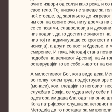
очите извори од солзи како река, и со
свое тело. Тој никако не знаеше за тел
ноќ стоеше, од заоѓањето до изгревот 
им сон на своите очи, ниту дремка на 
се со псалми, славословија и духовни 
низ подвиг, да го достигне животот на
нив тој ги надминуваше со кроткост и
исихија), а други со пост и бдеење, и 
смирение. И така, Методиј стана позна
подобен на великиот Арсениј, на Антон
остварувајќи го во себе животот на си
А милостивиот Бог, кога виде дека Ме
во толку голем труд, подејствува врз 
(монаси), кои, гледајќи го неговиот н
службата Божја, се чудеа меѓу себе и 
одозгора им дава благодат на оние шт
Кога патријархот слушна за неговиот п
Методија да го постават за митрополи