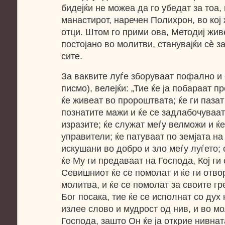
бидејќи не можеа да го убедат за тоа, 
манастирот, наречен Полихрон, во кој
отци. Штом го прими ова, Методиј жив
постојано во молитви, станувајќи сѐ за
сите.
За ваквите луѓе зборуваат пофално и 
писмо), велејќи: „Тие ќе ја побараат 
ќе живеат во пророштвата; ќе ги паза
познатите мажи и ќе се задлабочуваат
изразите; ќе служат меѓу велможи и ќе
управители; ќе патуваат по земјата на
искушани во добро и зло меѓу луѓето;
ќе Му ги предаваат на Господа, Кој ги
Севишниот ќе се помолат и ќе ги отвор
молитва, и ќе се помолат за своите гр
Бог посака, тие ќе се исполнат со дух 
излее слово и мудрост од нив, и во м
Господа, зашто Он ќе ја открие нивна