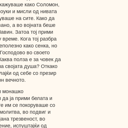
окажуваше како Соломон,
поуки и мисли од нивата
уваше на сите. Како да
вано, а во војната беше
авин. Затоа тој прими
у време. Кога тој разбра
еполезно како сенка, но
 Господово во своето
Каква полза е за човек да
на својата душа? Откако
лајќи од себе со презир
он вечното.
и монашко
 да ја прими белата и
те им се покоруваше со
молитва, во подвиг и
ана трезвеност, во
ение, испуштајќи од