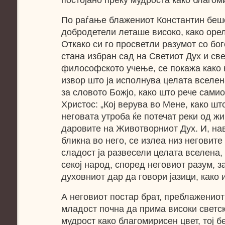
постојано преку мудроста како благом
По раѓање блажениот Константин беше
добродетели леташе високо, како орел
Откако си го просветли разумот со бог
стана избран сад на Светиот Дух и све
философското учење, се покажа како 
извор што ја исполнува целата вселен
за словото Божјо, како што рече сами
Христос: „Кој верува во Мене, како шт
неговата утроба ќе потечат реки од жи
даровите на Животворниот Дух. И, на
бликна во него, се излеа низ неговите
сладост ја развесели целата вселена, 
секој народ, според неговиот разум, 
духовниот дар да говори јазици, како 
А неговиот постар брат, преблажениот
младост почна да прима високи светск
мудрост како благомирисен цвет, тој б