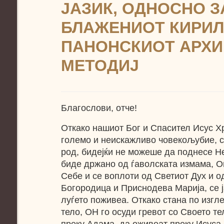
ЈАЗИК, ОДНОСНО З
БЛАЖЕНИОТ КИРИЛ
ПАНОНСКИОТ АРХ
МЕТОДИЈ
Благослови, отче!
Откако нашиот Бог и Спасител Исус Х
големо и неискажливо човекољубие, с
род, бидејќи не можеше да поднесе Н
биде држано од ѓаволската измама, 
Себе и се воплоти од Светиот Дух и о
Богородица и Приснодева Марија, се ј
луѓето поживеа. Откако стана по изгл
тело, ОН го осуди гревот со Своето те