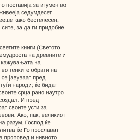
го поставија за игумен во
 живееја седумдесет
ееше како бестелесен,
 сите, за да ги придобие
светите книги (Светото
премудроста на древните и
т кажувањата на
 во тенките обрати на
 се јавуваат пред
 туѓи народи; ќе бидат
 своите срца рано наутро
 создал. И пред
ат своите усти за
евови. Ако, пак, великиот
на разум. Господ ќе
олитва ќе Го прослават
та проповед и нивното