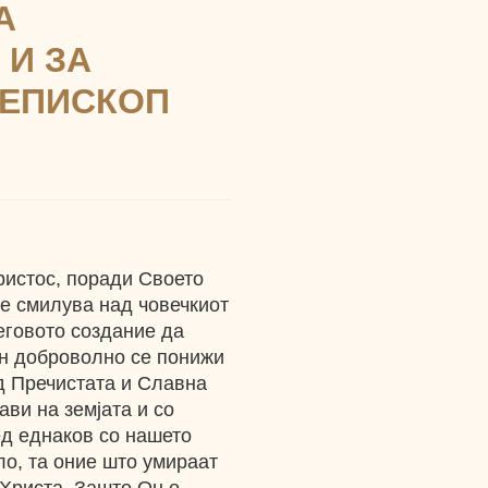
А
 И ЗА
ИЕПИСКОП
ристос, поради Своето
е смилува над човечкиот
еговото создание да
Он доброволно се понижи
д Пречистата и Славна
ави на земјата и со
ед еднаков со нашето
ло, та оние што умираат