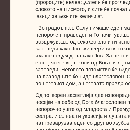
(пророците) велеа: „Слепи ќе прогледа
словото на Писмото, и сите ќе почнат 
јазици за Божјите величија“.
Во градот, пак, Солун имаше еден ма
непорочен, праведен и Го почитуваше 
воздржуваше од секакво зло и ги исп
заповеди како Јов, живеејќи во кроткос
имаше седум деца како Јов. За него и
е оној човек кој се бои од Бога, и кој 
заповеди. Неговото потомство ќе биде
на праведните ќе биде благословен. С
во неговиот дом, а неговата правда ос
Од тој корен засветлија две извонред
носејќи на себе од Бога благословен 
непорочно уште од младоста и Премудр
сестра, и со неа ги украсија и душата 
натпреваруваа еден со друг во љубовт