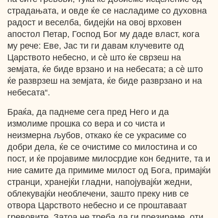
страдањата, и овде ќе се насладиме со духовна
радост и веселба, бидејќи на овој врховен
апостол Петар, Господ Бог му даде власт, кога
му рече: Еве, Јас ти ги давам клучевите од
Царството небесно, и сѐ што ќе сврзеш на
земјата, ќе биде врзано и на небесата; а сѐ што
ќе разврзеш на земјата, ќе биде разврзано и на
небесата“.
Браќа, да паднеме сега пред Него и да
измолиме прошка со вера и со чиста и
неизмерна љубов, откако ќе се украсиме со
добри дела, ќе се очистиме со милостина и со
пост, и ќе пројавиме милосрдие кон бедните, та и
ние самите да примиме милост од Бога, примајќи
странци, хранејќи гладни, напојувајќи жедни,
облекувајќи необлечени, зашто преку нив се
отвора Царството небесно и се проштаваат
гревовите. Затоа не треба да ги презираме, оти